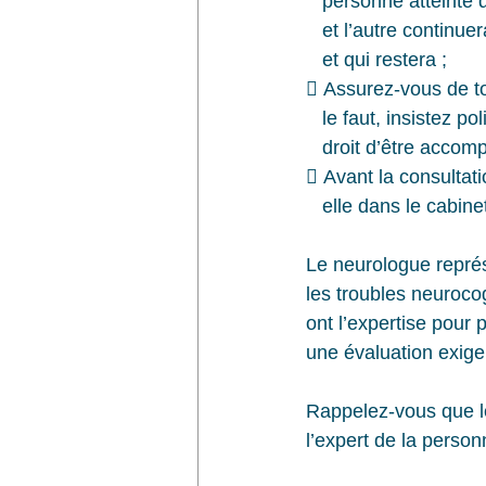
   personne atteinte
   et l’autre contin
   et qui restera ;
 Assurez-vous de tou
   le faut, insistez
   droit d’être acco
 Avant la consultat
   elle dans le cabi
Le neurologue représ
les troubles neuroco
ont l’expertise pour
une évaluation exige
Rappelez-vous que le
l’expert de la person