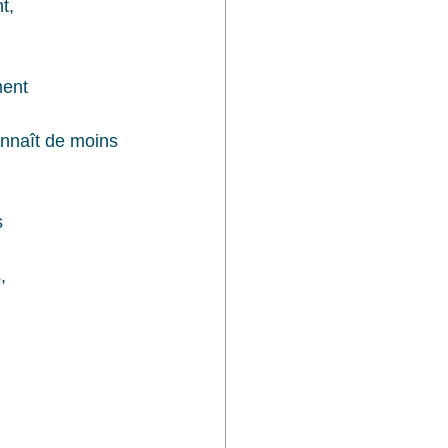
t,
ment
onnaît de moins 
s
,