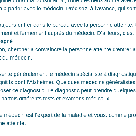
 quitte durant la consultation, l’une des deux sortira avec e
uera à parler avec le médecin. Précisez, à l’avance, qui sort
jours entrer dans le bureau avec la personne atteinte. S
 poliment et fermement auprès du médecin. D’ailleurs, c’est
mpagné ;
ion, chercher à convaincre la personne atteinte d’entrer 
net du médecin.
ente généralement le médecin spécialiste à diagnostiqu
gnitifs dont l’Alzheimer. Quelques médecins généralistes
 poser ce diagnostic. Le diagnostic peut prendre quelque
 parfois différents tests et examens médicaux.  
 médecin est l’expert de la maladie et vous, comme pro
ne atteinte.