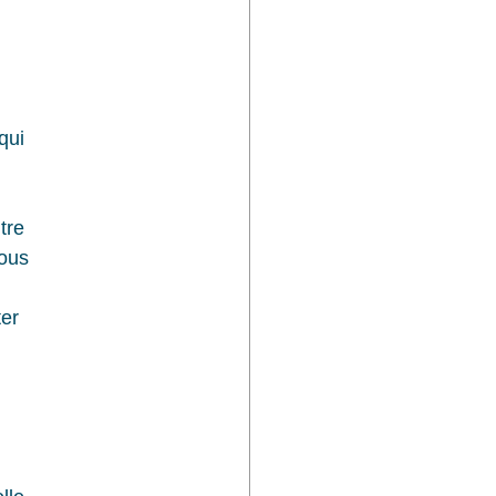
qui
tre 
Tous 
er 