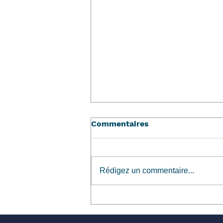
Commentaires
Rédigez un commentaire...
Le déménagement d'une
personne atteinte de
l'Alzheimer, parfois