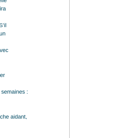
lle
ira
’il 
 un 
avec
er
s semaines : 
che aidant, 