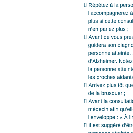
 Répétez à la perso
   l’accompagnerez 
   plus si cette con
   n’en parlez plus ;
 Avant de vous prés
   guidera son diagn
   personne atteinte
   d’Alzheimer. Not
   la personne atte
   les proches aidan
 Arrivez plus tôt que
   de la brusquer ;
 Avant la consultati
   médecin afin qu’e
   l’enveloppe : « À 
 Il est suggéré d’êt